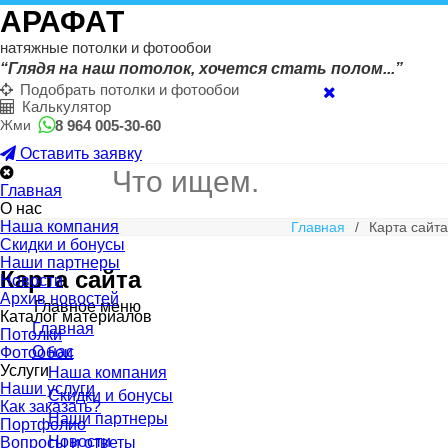
АРАФАТ
натяжные потолки и фотообои
“Глядя на наш потолок, хочется стать полом...”
Подобрать потолки и фотообои
Калькулятор
8 964 005-30-60
Жми
Оставить заявку
Главная
О нас
Наша компания
Главная
/
Карта сайта
Скидки и бонусы
Наши партнеры
Карта сайта
Новости
Архив новостей
Главное меню
Каталог материалов
Главная
Потолки
О нас
Фотообои
Услуги
Наша компания
Наши услуги
Скидки и бонусы
Как заказать?
Наши партнеры
Портфолио
Новости
Вопросы и ответы