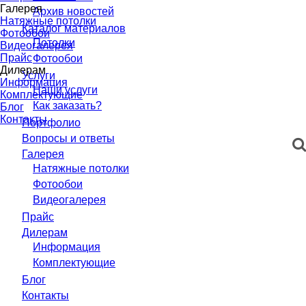
Галерея
Архив новостей
Натяжные потолки
Каталог материалов
Фотообои
Потолки
Видеогалерея
Прайс
Фотообои
Дилерам
Услуги
Информация
Наши услуги
Комплектующие
Как заказать?
Блог
Контакты
Портфолио
Вопросы и ответы
Галерея
Натяжные потолки
Фотообои
Видеогалерея
Прайс
Дилерам
Информация
Комплектующие
Блог
Контакты