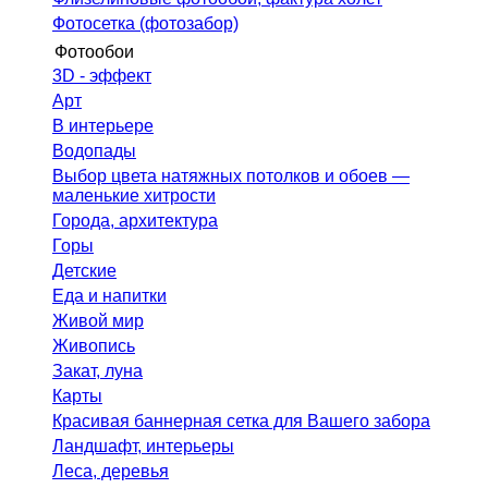
Фотосетка (фотозабор)
Фотообои
3D - эффект
Арт
В интерьере
Водопады
Выбор цвета натяжных потолков и обоев —
маленькие хитрости
Города, архитектура
Горы
Детские
Еда и напитки
Живой мир
Живопись
Закат, луна
Карты
Красивая баннерная сетка для Вашего забора
Ландшафт, интерьеры
Леса, деревья