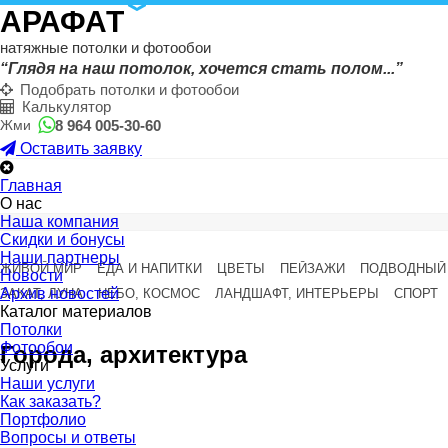
АРАФАТ
натяжные потолки и фотообои
“Глядя на наш потолок, хочется стать полом...”
Подобрать потолки и фотообои
Калькулятор
8 964 005-30-60
Жми
Оставить заявку
Главная
О нас
Наша компания
Скидки и бонусы
Наши партнеры
ЖИВОЙ МИР
ЕДА И НАПИТКИ
ЦВЕТЫ
ПЕЙЗАЖИ
ПОДВОДНЫЙ
Новости
Архив новостей
ЗАКАТ, ЛУНА
НЕБО, КОСМОС
ЛАНДШАФТ, ИНТЕРЬЕРЫ
СПОРТ
Каталог материалов
Потолки
Фотообои
Города, архитектура
Услуги
Наши услуги
Как заказать?
Портфолио
Вопросы и ответы