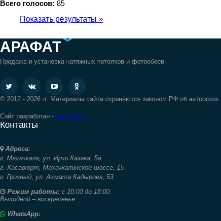
Всего голосов:
85
Показать результаты »
АРАФАТ
Продажа и установка натяжных потолков и фотообоев
© 2012 - 2026 гг. Материалы сайта охраняются законом РФ об авторских
Сайт разработан -
zaurmag.ru
Контакты
Адреса:
г. Махачкала,
ул. Ирчи Казака, 5а
г. Хасавюрт,
Махачкалинское шоссе, 15
г. Грозный,
ул. Ахмата Кадырова, 53
Режим работы:
с 10:00 до 18:00.
Выходной – воскресенье.
WhatsApp: