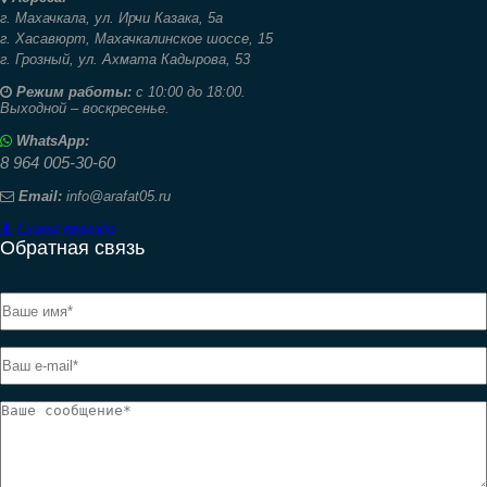
г. Махачкала,
ул. Ирчи Казака, 5а
г. Хасавюрт,
Махачкалинское шоссе, 15
г. Грозный,
ул. Ахмата Кадырова, 53
Режим работы:
с 10:00 до 18:00.
Выходной – воскресенье.
WhatsApp:
8 964 005-30-60
Email:
info@arafat05.ru
Схема проезда
Обратная связь