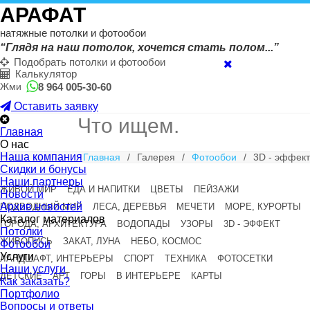
АРАФАТ
натяжные потолки и фотообои
“Глядя на наш потолок, хочется стать полом...”
Подобрать потолки и фотообои
Калькулятор
8 964 005-30-60
Жми
Оставить заявку
Главная
О нас
Наша компания
Главная
/
Галерея
/
Фотообои
/
3D - эффект
Скидки и бонусы
Наши партнеры
ЖИВОЙ МИР
ЕДА И НАПИТКИ
ЦВЕТЫ
ПЕЙЗАЖИ
Новости
Архив новостей
ПОДВОДНЫЙ МИР
ЛЕСА, ДЕРЕВЬЯ
МЕЧЕТИ
МОРЕ, КУРОРТЫ
Каталог материалов
ГОРОДА, АРХИТЕКТУРА
ВОДОПАДЫ
УЗОРЫ
3D - ЭФФЕКТ
Потолки
ЖИВОПИСЬ
ЗАКАТ, ЛУНА
НЕБО, КОСМОС
Фотообои
Услуги
ЛАНДШАФТ, ИНТЕРЬЕРЫ
СПОРТ
ТЕХНИКА
ФОТОСЕТКИ
Наши услуги
ДЕТСКИЕ
АРТ
ГОРЫ
В ИНТЕРЬЕРЕ
КАРТЫ
Как заказать?
Портфолио
Вопросы и ответы