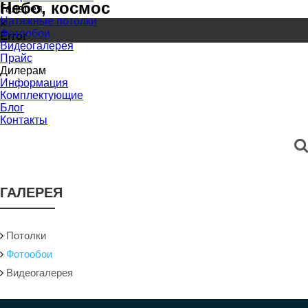
Небо, космос
Галерея
Натяжные потолки
Фотообои
Error
Видеогалерея
Прайс
Дилерам
Информация
Комплектующие
Блог
Контакты
ГАЛЕРЕЯ
Потолки
Фотообои
Видеогалерея