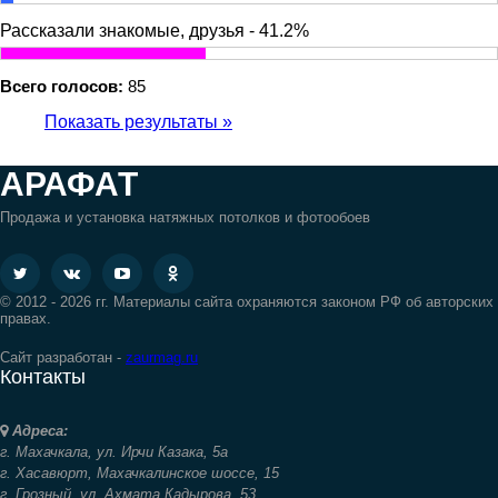
Рассказали знакомые, друзья - 41.2%
Всего голосов:
85
Показать результаты »
АРАФАТ
Продажа и установка натяжных потолков и фотообоев
© 2012 - 2026 гг. Материалы сайта охраняются законом РФ об авторских
правах.
Сайт разработан -
zaurmag.ru
Контакты
Адреса:
г. Махачкала,
ул. Ирчи Казака, 5а
г. Хасавюрт,
Махачкалинское шоссе, 15
г. Грозный,
ул. Ахмата Кадырова, 53