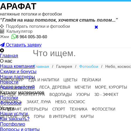
АРАФАТ
натяжные потолки и фотообои
“Глядя на наш потолок, хочется стать полом...”
Подобрать потолки и фотообои
Калькулятор
8 964 005-30-60
Жми
Оставить заявку
Главная
О нас
Наша компания
Главная
/
Галерея
/
Фотообои
/
Небо, космос
Скидки и бонусы
Наши партнеры
ЖИВОЙ МИР
ЕДА И НАПИТКИ
ЦВЕТЫ
ПЕЙЗАЖИ
Новости
Архив новостей
ПОДВОДНЫЙ МИР
ЛЕСА, ДЕРЕВЬЯ
МЕЧЕТИ
МОРЕ, КУРОРТЫ
Каталог материалов
ГОРОДА, АРХИТЕКТУРА
ВОДОПАДЫ
УЗОРЫ
3D - ЭФФЕКТ
Потолки
ЖИВОПИСЬ
ЗАКАТ, ЛУНА
НЕБО, КОСМОС
Фотообои
Услуги
ЛАНДШАФТ, ИНТЕРЬЕРЫ
СПОРТ
ТЕХНИКА
ФОТОСЕТКИ
Наши услуги
ДЕТСКИЕ
АРТ
ГОРЫ
В ИНТЕРЬЕРЕ
КАРТЫ
Как заказать?
Портфолио
Вопросы и ответы