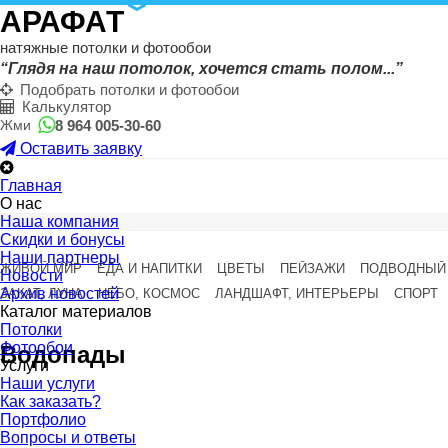
АРАФАТ
натяжные потолки и фотообои
“Глядя на наш потолок, хочется стать полом...”
Подобрать потолки и фотообои
Калькулятор
8 964 005-30-60
Жми
Оставить заявку
Главная
О нас
Наша компания
Скидки и бонусы
Наши партнеры
ЖИВОЙ МИР
ЕДА И НАПИТКИ
ЦВЕТЫ
ПЕЙЗАЖИ
ПОДВОДНЫЙ
Новости
Архив новостей
ЗАКАТ, ЛУНА
НЕБО, КОСМОС
ЛАНДШАФТ, ИНТЕРЬЕРЫ
СПОРТ
Каталог материалов
Потолки
Фотообои
Водопады
Услуги
Наши услуги
Как заказать?
Портфолио
Вопросы и ответы