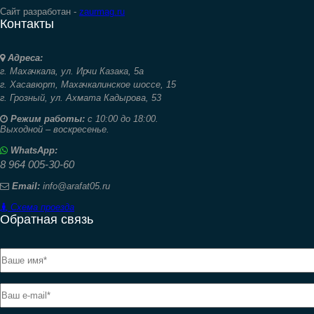
Сайт разработан -
zaurmag.ru
Контакты
Адреса:
г. Махачкала,
ул. Ирчи Казака, 5а
г. Хасавюрт,
Махачкалинское шоссе, 15
г. Грозный,
ул. Ахмата Кадырова, 53
Режим работы:
с 10:00 до 18:00.
Выходной – воскресенье.
WhatsApp:
8 964 005-30-60
Email:
info@arafat05.ru
Схема проезда
Обратная связь