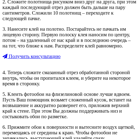
2. Сложите полотнища рисунком вниз друг на друга, при этом
каждый последующий отрез должен быть дальше на пару
сантиметров. Сложили 10 полотнищ – переходите к
следующей пачке.
3. Нанесите клей на полотно. Постарайтесь не пачкать им
лицевую сторону. Первую полоску клея наносим по центру,
потом – на удаленный от нас край и в последнюю очередь –
на тот, что ближе к нам. Распределите клей равномерно.
Получить консультацию
4. Теперь сложите смазанный отрез обработанной стороной
внутрь, чтобы он пропитался клеем, и уберите на некоторое
время в сторонку.
5. Клеить фотообои на флизелиновой основе лучше вдвоем.
Пусть Ваш помощник возьмет сложенный кусок, встанет на
возвышение и аккуратно развернет его, приложив верхний
край к стене. При этом Вы должны поддерживать низ и
состыковать обои по разметке.
6. Прижмите обои к поверхности и вытесните воздух щеткой,
перемещаясь от середины к краю. Чтобы фотообои не
запачкались, выступающий клей удаляйте сразу.