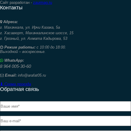
Сайт разработан -
zaurmag.ru
Контакты
Адреса:
г. Махачкала,
ул. Ирчи Казака, 5а
г. Хасавюрт,
Махачкалинское шоссе, 15
г. Грозный,
ул. Ахмата Кадырова, 53
Режим работы:
с 10:00 до 18:00.
Выходной – воскресенье.
WhatsApp:
8 964 005-30-60
Email:
info@arafat05.ru
Схема проезда
Обратная связь