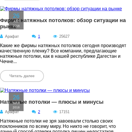
26
Фирмы натяжных потолков: обзор ситуации на
АВГ
рынке
2016
Арафат
1
25627
Какие же фирмы натяжных потолков сегодня производят
качественную пленку? Все компании, предлагающие
натяжные потолки, как в нашей республике Дагестан и
Чечне...
Читать далее
26
Натяжные потолки — плюсы и минусы
МАЯ
2016
Арафат
2
17151
Натяжные потолки не зря завоевали столько своих
поклонников по всему миру. Но никто не говорит, что
данный способ отделки потолка лишен недостатков.