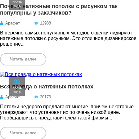
ИЮНЬ
Почему натяжные потолки с рисунком так
2019
популярны у заказчиков?
Арафат
12988
В перечне самых популярных методов отделки лидируют
натяжные потолки с рисунком. Это отличное дизайнерское
решение...
Читать далее
02
Вся правда о натяжных потолках
ИЮЛЬ
2018
Арафат
20173
Потолки недорого предлагают многие, причем некоторые
утверждают, что установят их по очень низкой цене.
Пообщавшись с представителем такой фирмы...
Читать далее