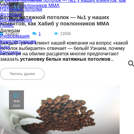
Галерея
11
Натяжные потолки
СЕН
Фотообои
Белый натяжной потолок — №1 у наших
2022
Видеогалерея
клиентов, как Хабиб у поклонников ММА
Прайс
Дилерам
Арафат
1
11934
Информация
Комплектующие
Каждый третий клиент нашей компании на вопрос «какой
Блог
потолок выбираете» отвечает — белый! Узнаем, почему
Контакты
несмотря на обилие расцветок многие предпочитают
заказать
установку белых натяжных потолков
...
Читать далее
07
ЯНВ
2020