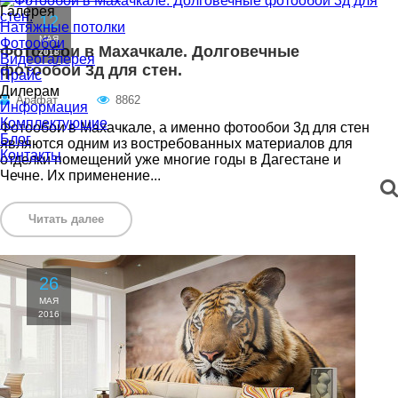
Галерея
12
Натяжные потолки
МАЯ
Фотообои
Фотообои в Махачкале. Долговечные
2018
Видеогалерея
фотообои 3д для стен.
Прайс
Дилерам
Арафат
8862
Информация
Комплектующие
Фотообои в Махачкале, а именно фотообои 3д для стен
Блог
являются одним из востребованных материалов для
Контакты
отделки помещений уже многие годы в Дагестане и
Чечне. Их применение...
Читать далее
26
МАЯ
2016