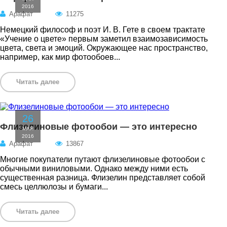
2016
Арафат
11275
Немецкий философ и поэт И. В. Гете в своем трактате
«Учение о цвете» первым заметил взаимозависимость
цвета, света и эмоций. Окружающее нас пространство,
например, как мир фотообоев...
Читать далее
26
Флизелиновые фотообои — это интересно
МАЯ
2016
Арафат
13867
Многие покупатели путают флизелиновые фотообои с
обычными виниловыми. Однако между ними есть
существенная разница. Флизелин представляет собой
смесь целлюлозы и бумаги...
Читать далее