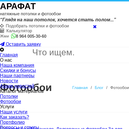
АРАФАТ
натяжные потолки и фотообои
“Глядя на наш потолок, хочется стать полом...”
Подобрать потолки и фотообои
Калькулятор
8 964 005-30-60
Жми
Оставить заявку
Главная
О нас
Наша компания
Скидки и бонусы
Наши партнеры
Новости
Фотообои
Архив новостей
Главная
/
Блог
/
Фотообои
Каталог материалов
Потолки
Фотообои
Услуги
Наши услуги
Как заказать?
Портфолио
Вопросы и ответы