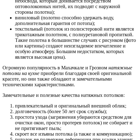
небосвода, который добивается посредством
оптоволоконных нитей, их подводят с наружной
стороны полотна);
виниловый (полотно способно удержать воду,
дополнительная гарантия от потопа);
текстильный (потолок из полиэстеровой нити является
трикотажным полотном, с полиуретановой пропиткой.
Такие полотна в большинстве случаях с рисунком (фото
или картины) создают неизгладимое впечатление и
особую атмосферу. Большим недостатком, которых
является высокая цена).
Огромную популярность в Махачкале и Грозном
натяжные
потолки на кухне
приобрели благодаря своей оригинальной
красоте, но они также обладают и замечательными
техническими характеристиками.
Замечательные и полезные качества натяжных потолков:
привлекательный и оригинальный внешний облик;
долговечность (более 50 лет срок службы);
простота ухода (загрязнения убираются средством для
очистки окон, просто протерев потолок) не собирает и
не притягивает пыль;
скроет все изъяны потолка (а также и коммуникацию);
потолок не подвержен деформации при усадке здания;