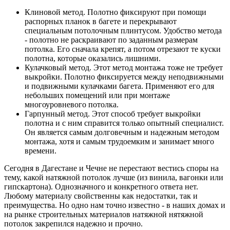
Клиновой метод. Полотно фиксируют при помощи
распорных планок в багете и перекрывают
специальным потолочным плинтусом. Удобство метода
- полотно не раскраивают по заданным размерам
потолка. Его сначала крепят, а потом отрезают те куски
полотна, которые оказались лишними.
Кулачковый метод. Этот метод монтажа тоже не требует
выкройки. Полотно фиксируется между неподвижными
и подвижными кулачками багета. Применяют его для
небольших помещений или при монтаже
многоуровневого потолка.
Гарпунный метод. Этот способ требует выкройки
полотна и с ним справится только опытный специалист.
Он является самым долговечным и надежным методом
монтажа, хотя и самым трудоемким и занимает много
времени.
Сегодня в Дагестане и Чечне не перестают вестись споры на
тему, какой натяжной потолок лучше (из винила, вагонки или
гипскартона). Однозначного и конкретного ответа нет.
Любому материалу свойственны как недостатки, так и
преимущества. Но одно нам точно известно - в наших домах и
на рынке строительных материалов натяжной нятяжной
потолок закрепился надежно и прочно.