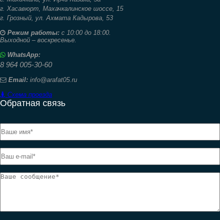
г. Хасавюрт,
Махачкалинское шоссе, 15
г. Грозный,
ул. Ахмата Кадырова, 53
Режим работы:
с 10:00 до 18:00.
Выходной – воскресенье.
WhatsApp:
8 964 005-30-60
Email:
info@arafat05.ru
Схема проезда
Обратная связь