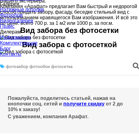
Вашего экстерьера.
Галерея
Компания «Арафат» предлагает Вам быстрый и недорогой
Натяжные потолки
способ придать забору, фасаду, беседке стильный вид с
Фотообои
использованием нравящегося Вам изображения. И всё это
Видеогалерея
по цене: всего 700 р. за 1 м2 или 1000 р. за пог.м.
Прайс
Вид забора без фотосетки
Дилерам
Информация
Комплектующие
Вид забора с фотосеткой
Блог
Контакты
фотозабор
фотообои
фотосетка
Пожалуйста, поделитесь статьей, нажав на
кнопочки соц. сетей и
получите скидку
от 2 до
10% к заказу!
С уважением, компания Арафат.