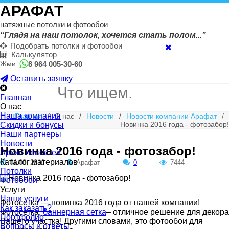
АРАФАТ
натяжные потолки и фотообои
“Глядя на наш потолок, хочется стать полом...”
Подобрать потолки и фотообои
Калькулятор
8 964 005-30-60
Жми
Оставить заявку
Главная
О нас
Наша компания
Главная
/
О нас
/
Новости
/
Новости компании Арафат
/
Новинка 2016 года - фотозабор!
Скидки и бонусы
Наши партнеры
Новости
Новинка 2016 года - фотозабор!
Архив новостей
Каталог материалов
04 08, 2016
Арафат
0
7444
Потолки
Фотообои
Услуги
Наши услуги
Фотосетка — новинка 2016 года от нашей компании!
Как заказать?
Фотосетка,
баннерная сетка
– отличное решение для декора
Портфолио
Вашего участка! Другими словами, это фотообои для
Вопросы и ответы