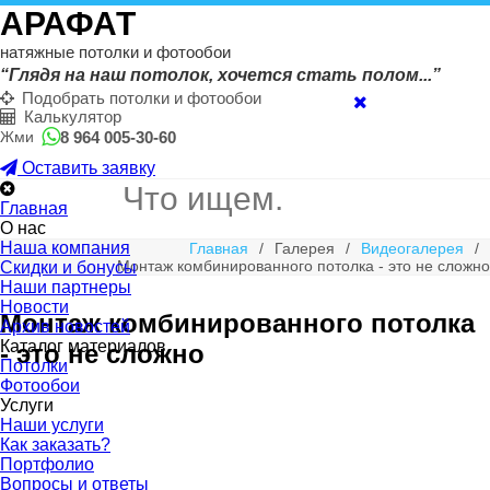
АРАФАТ
натяжные потолки и фотообои
“Глядя на наш потолок, хочется стать полом...”
Подобрать потолки и фотообои
Калькулятор
8 964 005-30-60
Жми
Оставить заявку
Главная
О нас
Наша компания
Главная
/
Галерея
/
Видеогалерея
/
Монтаж комбинированного потолка - это не сложно
Скидки и бонусы
Наши партнеры
Новости
Монтаж комбинированного потолка
Архив новостей
Каталог материалов
- это не сложно
Потолки
Фотообои
Услуги
Наши услуги
Как заказать?
Портфолио
Вопросы и ответы