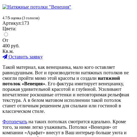
4.7/
5
оценка (3 голосов)
Артикул:
173
Цвета:
От
400
руб.
Кв.м.
Оставить заявку
Такой материал, как венецианка, мало кого оставляет
равнодушным. Вот и производители натяжных потолков не
смогли пройти мимо этой красоты и создали
натяжной
потолок «Венеция»
. Его фактура имитирует венецианку,
поражая удивительной красотой и глубиной. Усиливают
впечатление роскошные оттенки и неповторимая рельефная
текстура. А в белом матовом исполнении такой потолок
станет отличным решением для спальни или гостиной в
классическом стиле.
Фотопечать
на таких потолках смотрится идеально. Кроме
того, за ними легко ухаживать. Потолки «Венеция» от
компании «Арафат» внесут в Ваш интерьер больше уюта и