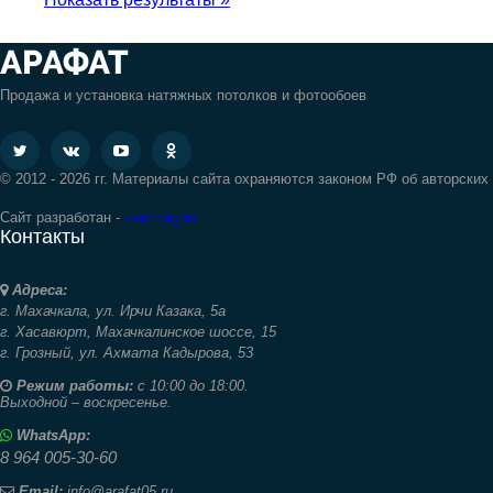
АРАФАТ
Продажа и установка натяжных потолков и фотообоев
© 2012 - 2026 гг. Материалы сайта охраняются законом РФ об авторских
Сайт разработан -
zaurmag.ru
Контакты
Адреса:
г. Махачкала,
ул. Ирчи Казака, 5а
г. Хасавюрт,
Махачкалинское шоссе, 15
г. Грозный,
ул. Ахмата Кадырова, 53
Режим работы:
с 10:00 до 18:00.
Выходной – воскресенье.
WhatsApp:
8 964 005-30-60
Email:
info@arafat05.ru