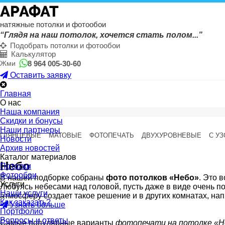
АРАФАТ
натяжные потолки и фотообои
“Глядя на наш потолок, хочется стать полом...”
Подобрать потолки и фотообои
Калькулятор
8 964 005-30-60
Жми
Оставить заявку
Главная
О нас
Наша компания
Скидки и бонусы
Наши партнеры
ГЛЯНЦЕВЫЕ
МАТОВЫЕ
ФОТОПЕЧАТЬ
ДВУХУРОВНЕВЫЕ
С У
Новости
Архив новостей
Каталог материалов
Небо
Потолки
Фотообои
В нашей подборке собраны
фото потолков «Небо»
. Это 
Услуги
Любуясь небесами над головой, пусть даже в виде очень по
Наши услуги
атмосферу создает такое решение и в других комнатах, нап
Как заказать?
Узнать больше
Портфолио
Вопросы и ответы
Самые популярные варианты
фотопечати на потолке «Н