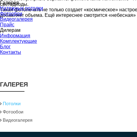
Галерея
светодиоды.
Натяжные потолки
Такая фотопечать не только создает «космическое» настрое
Фотообои
добавляет объема. Ещё интереснее смотрится «небесная»
Видеогалерея
Прайс
Дилерам
Информация
Комплектующие
Блог
Контакты
ГАЛЕРЕЯ
Потолки
Фотообои
Видеогалерея