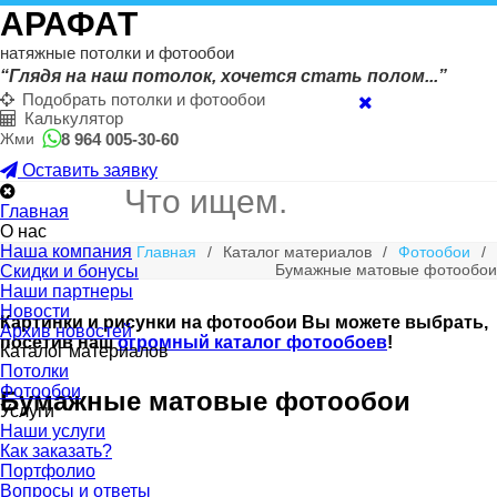
АРАФАТ
натяжные потолки и фотообои
“Глядя на наш потолок, хочется стать полом...”
Подобрать потолки и фотообои
Калькулятор
8 964 005-30-60
Жми
Оставить заявку
Главная
О нас
Наша компания
Главная
/
Каталог материалов
/
Фотообои
/
Бумажные матовые фотообои
Скидки и бонусы
Наши партнеры
Новости
Картинки и рисунки на фотообои Вы можете выбрать,
Архив новостей
посетив наш
огромный каталог фотообоев
!
Каталог материалов
Потолки
Фотообои
Бумажные матовые фотообои
Услуги
Наши услуги
Как заказать?
Портфолио
Вопросы и ответы