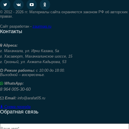
© 2012 - 2026 гг. Материалы сайта охраняются законом РФ об авторских
правах.
Сайт разработан -
zaurmag.ru
Контакты
Адреса:
г. Махачкала,
ул. Ирчи Казака, 5а
г. Хасавюрт,
Махачкалинское шоссе, 15
г. Грозный,
ул. Ахмата Кадырова, 53
Режим работы:
с 10:00 до 18:00.
Выходной – воскресенье.
WhatsApp:
8 964 005-30-60
Email:
info@arafat05.ru
Схема проезда
Обратная связь