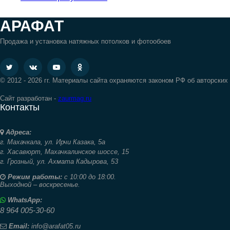
АРАФАТ
Продажа и установка натяжных потолков и фотообоев
© 2012 - 2026 гг. Материалы сайта охраняются законом РФ об авторских
Сайт разработан -
zaurmag.ru
Контакты
Адреса:
г. Махачкала,
ул. Ирчи Казака, 5а
г. Хасавюрт,
Махачкалинское шоссе, 15
г. Грозный,
ул. Ахмата Кадырова, 53
Режим работы:
с 10:00 до 18:00.
Выходной – воскресенье.
WhatsApp:
8 964 005-30-60
Email:
info@arafat05.ru