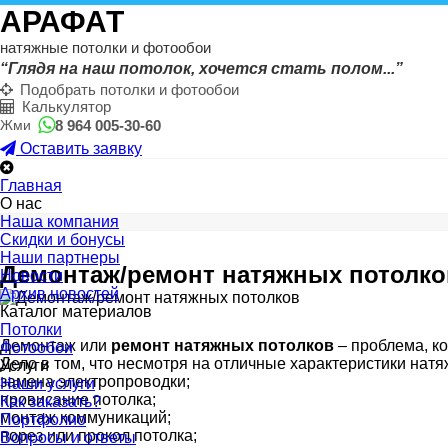
АРАФАТ
натяжные потолки и фотообои
“Глядя на наш потолок, хочется стать полом...”
Подобрать потолки и фотообои
Калькулятор
8 964 005-30-60
Жми
Оставить заявку
Главная
О нас
Наша компания
Скидки и бонусы
Наши партнеры
Демонтаж/ремонт натяжных потолко
Новости
Архив новостей
Каталог материалов
Потолки
Демонтаж или
ремонт натяжных потолков
– проблема, ко
Фотообои
Дело в том, что несмотря на отличные характеристики натя
Услуги
замена электропроводки;
Наши услуги
провисание потолка;
Как заказать?
монтаж коммуникаций;
Портфолио
порез или прокол потолка;
Вопросы и ответы