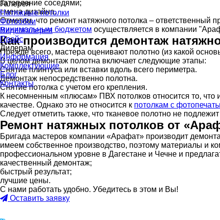
затопление соседями;
Галерея
смена дизайна.
Натяжные потолки
Отметим, что ремонт натяжного потолка – ответственный 
Фотообои
минимальным бюджетом
осуществляется в компании "Араф
Видеогалерея
Как производится демонтаж натяжно
Прайс
Дилерам
Прежде всего, мастера оценивают полотно (из какой основы
Информация
В целом демонтаж полотна включает следующие этапы:
Комплектующие
Снятие плинтуса или вставки вдоль всего периметра.
Блог
Демонтаж непосредственно полотна.
Контакты
Снятие потолка с учетом его крепления.
К несомненным «плюсам» ПВХ потолков относится то, что и
качестве. Однако это не относится к
потолкам с фотопечат
Следует отметить также, что тканевое полотно не подлежит
Ремонт натяжных потолков от «Ара
Бригада мастеров компании «Арафат» производит демонтаж
имеем собственное производство, поэтому материалы и ком
профессиональном уровне в Дагестане и Чечне и предлага
качественный демонтаж;
быстрый результат;
лучшие цены.
С нами работать удобно. Убедитесь в этом и Вы!
Оставить заявку