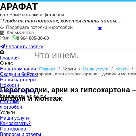
АРАФАТ
натяжные потолки и фотообои
“Глядя на наш потолок, хочется стать полом...”
Подобрать потолки и фотообои
Калькулятор
8 964 005-30-60
Жми
Оставить заявку
Главная
О нас
Наша компания
Главная
/
Услуги
/
Наши услуги
/
Услуги
/
Перегородки, арки из гипсокартона – дизайн и монтаж
Скидки и бонусы
Наши партнеры
Новости
Перегородки, арки из гипсокартона –
Архив новостей
Каталог материалов
дизайн и монтаж
Потолки
Фотообои
Услуги
Наши услуги
Как заказать?
Портфолио
Вопросы и ответы