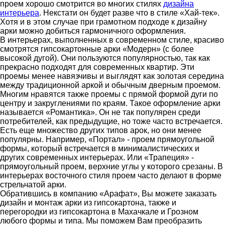
проем хорошо смотрится во многих стилях
дизайна
интерьера
. Некстати он будет разве что в стиле «Хай-тек».
Хотя и в этом случае при грамотном подходе к дизайну
арки можно добиться гармоничного оформления.
В интерьерах, выполненных в современном стиле, красиво
смотрятся гипсокартонные арки «Модерн» (с более
высокой дугой). Они пользуются популярностью, так как
прекрасно подходят для современных квартир. Эти
проемы менее навязчивы и выглядят как золотая середина
между традиционной аркой и обычным дверным проемом.
Многим нравятся также проемы с прямой формой дуги по
центру и закруглениями по краям. Такое оформление арки
называется «Романтика». Он не так популярен среди
потребителей, как предыдущие, но тоже часто встречается.
Есть еще множество других типов арок, но они менее
популярны. Например, «Портал» - проем прямоугольной
формы, который встречается в минималистических и
других современных интерьерах. Или «Трапеция» -
прямоугольный проем, верхние углы у которого срезаны. В
интерьерах восточного стиля проем часто делают в форме
стрельчатой арки.
Обратившись в компанию «Арафат», Вы можете заказать
дизайн и монтаж арки из гипсокартона, также и
перегородки из гипсокартона в Махачкале и Грозном
любого формы и типа. Мы поможем Вам преобразить