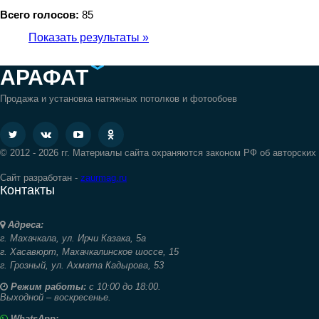
Всего голосов:
85
Показать результаты »
АРАФАТ
Продажа и установка натяжных потолков и фотообоев
© 2012 - 2026 гг. Материалы сайта охраняются законом РФ об авторских
Сайт разработан -
zaurmag.ru
Контакты
Адреса:
г. Махачкала,
ул. Ирчи Казака, 5а
г. Хасавюрт,
Махачкалинское шоссе, 15
г. Грозный,
ул. Ахмата Кадырова, 53
Режим работы:
с 10:00 до 18:00.
Выходной – воскресенье.
WhatsApp: