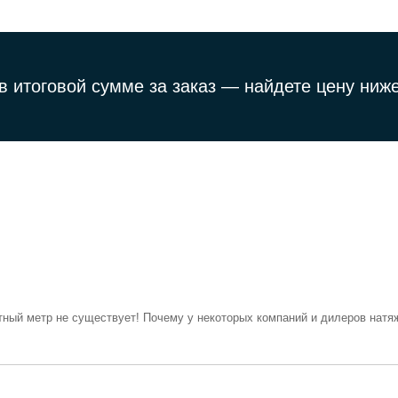
в итоговой сумме за заказ —
найдете цену ниже
тный метр не существует! Почему у некоторых компаний и дилеров натяж