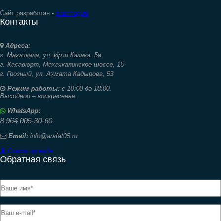
Сайт разработан -
zaurmag.ru
Контакты
Адреса:
г. Махачкала,
ул. Ирчи Казака, 5а
г. Хасавюрт,
Махачкалинское шоссе, 15
г. Грозный,
ул. Ахмата Кадырова, 53
Режим работы:
с 10:00 до 18:00.
Выходной – воскресенье.
WhatsApp:
8 964 005-30-60
Email:
info@arafat05.ru
Схема проезда
Обратная связь